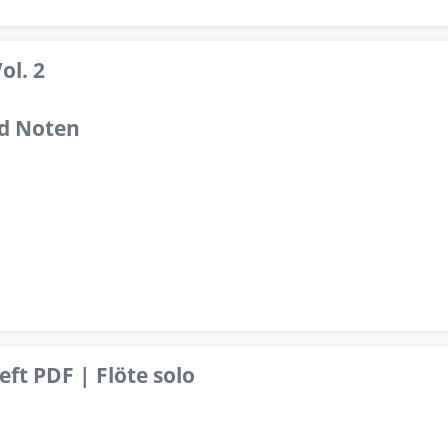
ol. 2
d Noten
ft PDF | Flöte solo