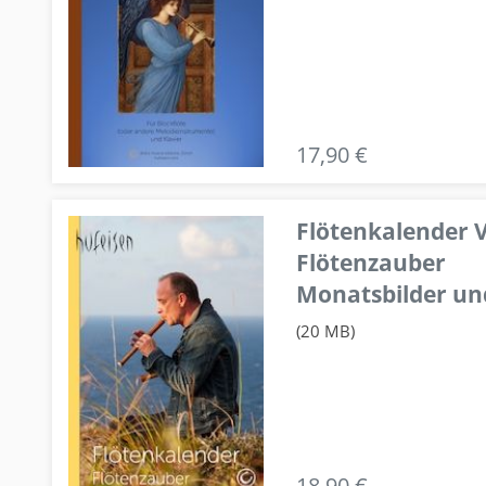
17,90 €
Flötenkalender V
Flötenzauber
Monatsbilder un
(20 MB)
18,90 €