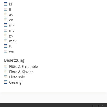
kl
lf
as
en
mk
mv
gs
mdv
tt
wn
Besetzung
Flöte & Ensemble
Flöte & Klavier
Flöte solo
Gesang