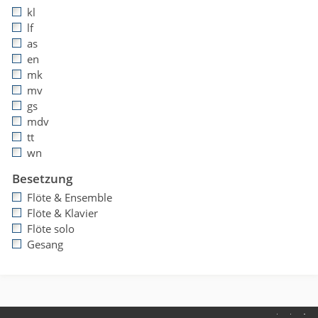
kl
lf
as
en
mk
mv
gs
mdv
tt
wn
Besetzung
Flöte & Ensemble
Flöte & Klavier
Flöte solo
Gesang