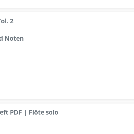
ol. 2
d Noten
ft PDF | Flöte solo