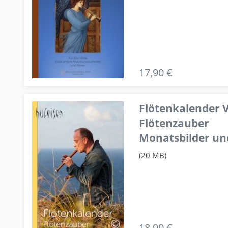
17,90 €
Flötenkalender V
Flötenzauber
Monatsbilder un
(20 MB)
18,90 €