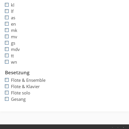
kl
lf
as
en
mk
mv
gs
mdv
tt
wn
Besetzung
Flöte & Ensemble
Flöte & Klavier
Flöte solo
Gesang