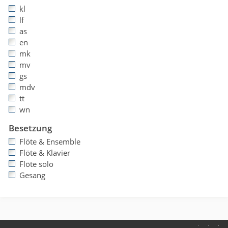
kl
lf
as
en
mk
mv
gs
mdv
tt
wn
Besetzung
Flöte & Ensemble
Flöte & Klavier
Flöte solo
Gesang