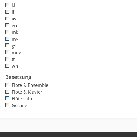
kl
lf
as
en
mk
mv
gs
mdv
tt
wn
Besetzung
Flöte & Ensemble
Flöte & Klavier
Flöte solo
Gesang