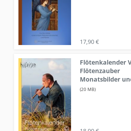
17,90 €
Flötenkalender V
Flötenzauber
Monatsbilder un
(20 MB)
18,90 €