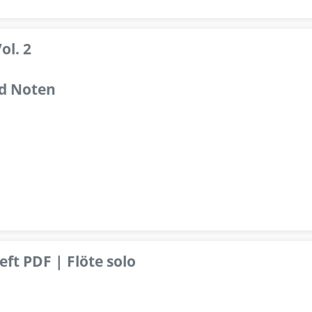
ol. 2
d Noten
ft PDF | Flöte solo