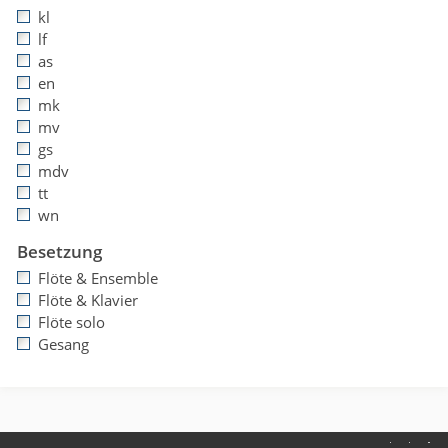
kl
lf
as
en
mk
mv
gs
mdv
tt
wn
Besetzung
Flöte & Ensemble
Flöte & Klavier
Flöte solo
Gesang