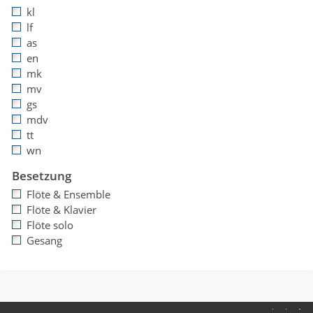
kl
lf
as
en
mk
mv
gs
mdv
tt
wn
Besetzung
Flöte & Ensemble
Flöte & Klavier
Flöte solo
Gesang