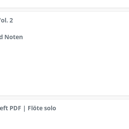
ol. 2
d Noten
ft PDF | Flöte solo