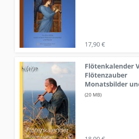
17,90 €
Flötenkalender V
Flötenzauber
Monatsbilder un
(20 MB)
18,90 €