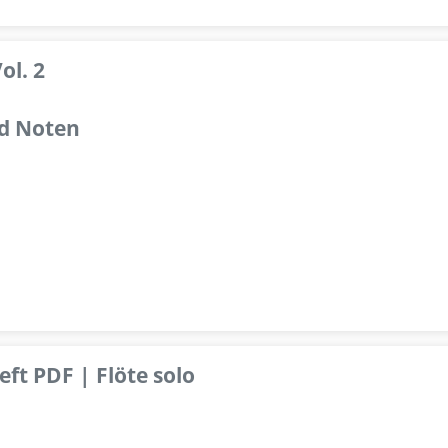
ol. 2
d Noten
ft PDF | Flöte solo