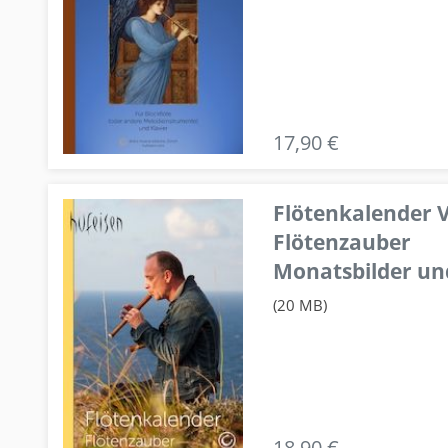
17,90 €
Flötenkalender V
Flötenzauber
Monatsbilder un
(20 MB)
18,90 €