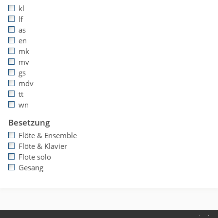
kl
lf
as
en
mk
mv
gs
mdv
tt
wn
Besetzung
Flöte & Ensemble
Flöte & Klavier
Flöte solo
Gesang