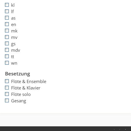
kl
lf
as
en
mk
mv
gs
mdv
tt
wn
Besetzung
Flöte & Ensemble
Flöte & Klavier
Flöte solo
Gesang