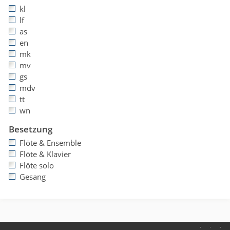
kl
lf
as
en
mk
mv
gs
mdv
tt
wn
Besetzung
Flöte & Ensemble
Flöte & Klavier
Flöte solo
Gesang