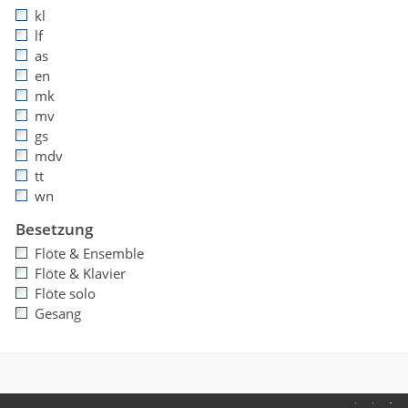
kl
lf
as
en
mk
mv
gs
mdv
tt
wn
Besetzung
Flöte & Ensemble
Flöte & Klavier
Flöte solo
Gesang