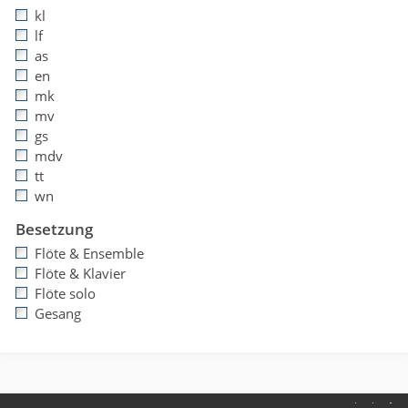
kl
lf
as
en
mk
mv
gs
mdv
tt
wn
Besetzung
Flöte & Ensemble
Flöte & Klavier
Flöte solo
Gesang