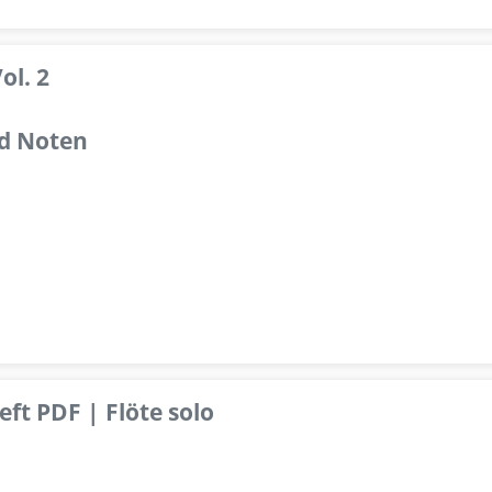
ol. 2
d Noten
ft PDF | Flöte solo