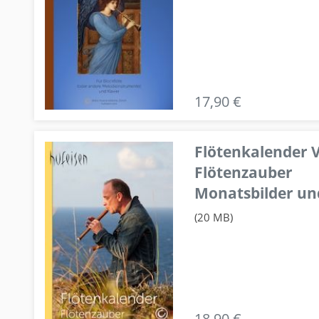
17,90 €
Flötenkalender V
Flötenzauber
Monatsbilder un
(20 MB)
18,90 €