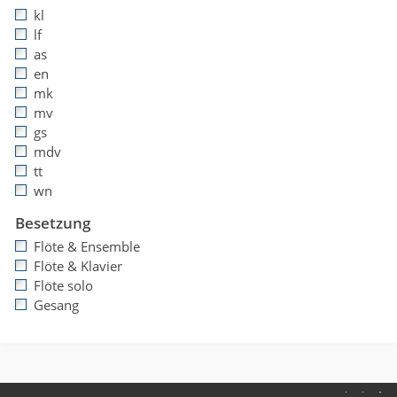
kl
lf
as
en
mk
mv
gs
mdv
tt
wn
Besetzung
Flöte & Ensemble
Flöte & Klavier
Flöte solo
Gesang