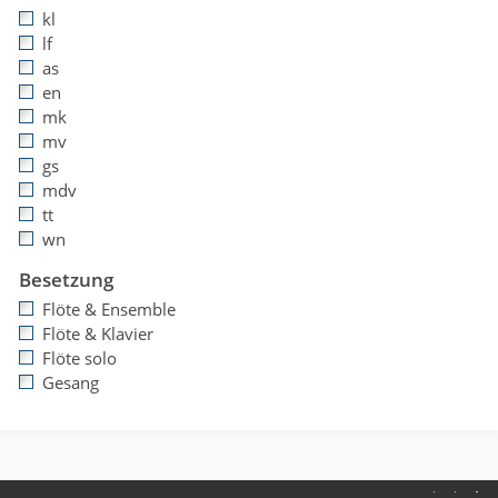
kl
lf
as
en
mk
mv
gs
mdv
tt
wn
Besetzung
Flöte & Ensemble
Flöte & Klavier
Flöte solo
Gesang