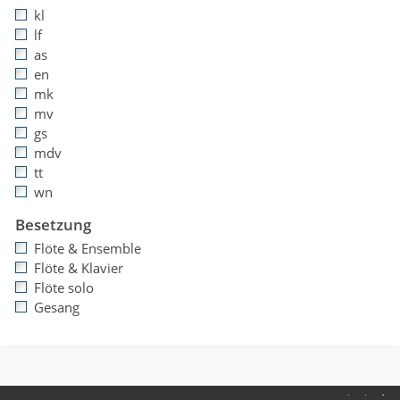
kl
lf
as
en
mk
mv
gs
mdv
tt
wn
Besetzung
Flöte & Ensemble
Flöte & Klavier
Flöte solo
Gesang