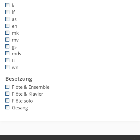
kl
lf
as
en
mk
mv
gs
mdv
tt
wn
Besetzung
Flöte & Ensemble
Flöte & Klavier
Flöte solo
Gesang