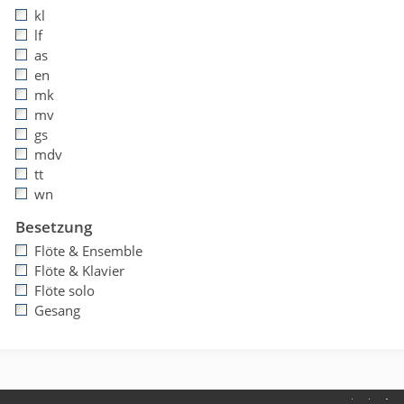
kl
lf
as
en
mk
mv
gs
mdv
tt
wn
Besetzung
Flöte & Ensemble
Flöte & Klavier
Flöte solo
Gesang