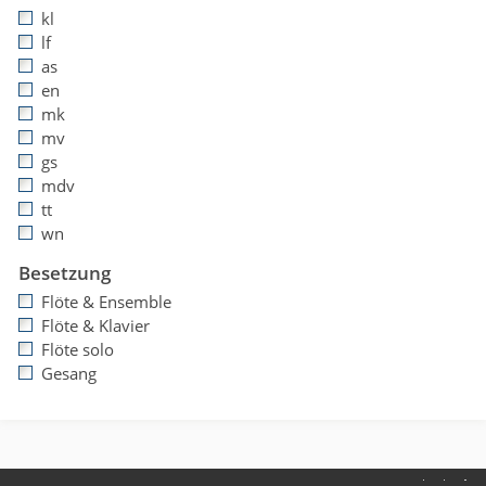
kl
lf
as
en
mk
mv
gs
mdv
tt
wn
Besetzung
Flöte & Ensemble
Flöte & Klavier
Flöte solo
Gesang