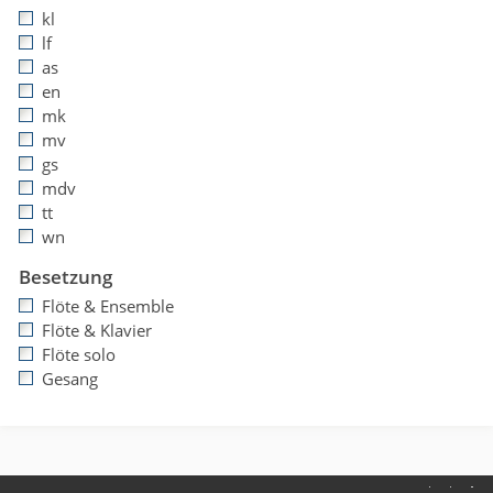
kl
lf
as
en
mk
mv
gs
mdv
tt
wn
Besetzung
Flöte & Ensemble
Flöte & Klavier
Flöte solo
Gesang