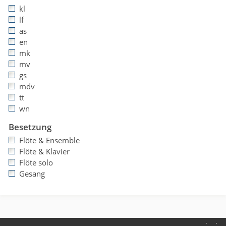
kl
lf
as
en
mk
mv
gs
mdv
tt
wn
Besetzung
Flöte & Ensemble
Flöte & Klavier
Flöte solo
Gesang