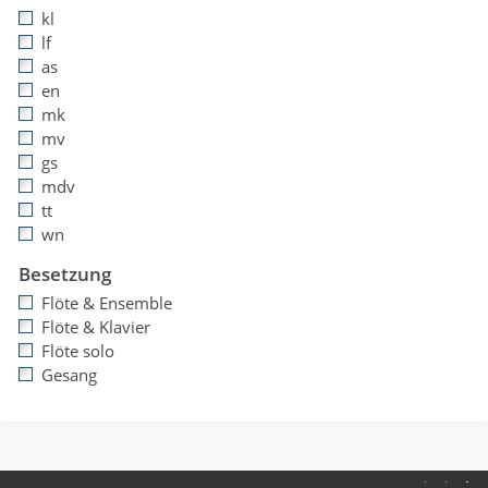
kl
lf
as
en
mk
mv
gs
mdv
tt
wn
Besetzung
Flöte & Ensemble
Flöte & Klavier
Flöte solo
Gesang