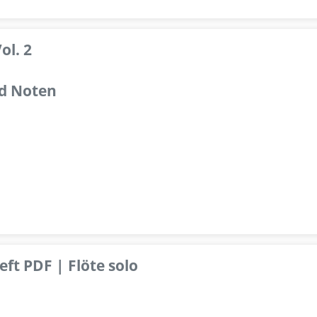
ol. 2
d Noten
ft PDF | Flöte solo