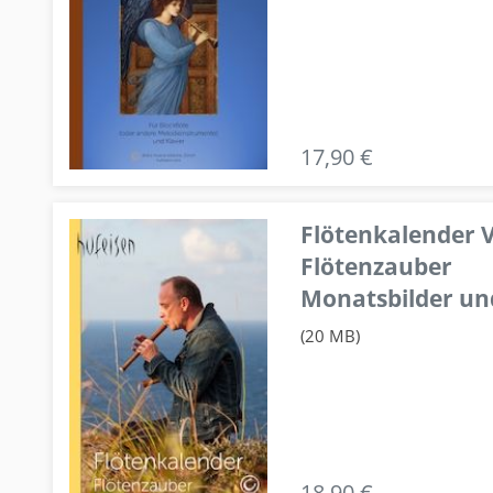
17,90 €
Flötenkalender V
Flötenzauber
Monatsbilder un
(20 MB)
18,90 €