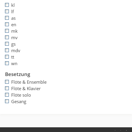
kl
lf
as
en
mk
mv
gs
mdv
tt
wn
Besetzung
Flöte & Ensemble
Flöte & Klavier
Flöte solo
Gesang