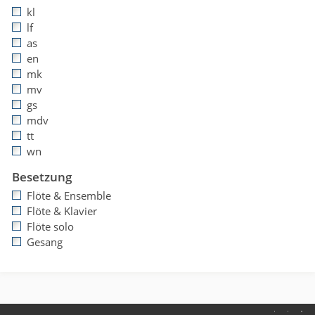
kl
lf
as
en
mk
mv
gs
mdv
tt
wn
Besetzung
Flöte & Ensemble
Flöte & Klavier
Flöte solo
Gesang