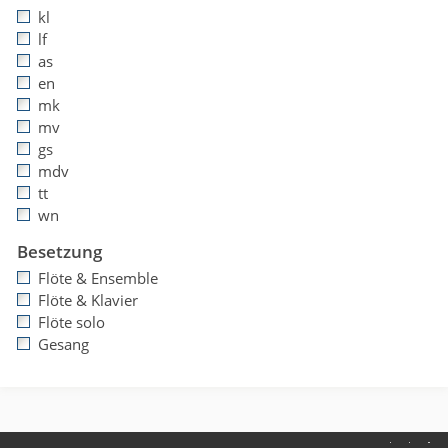
kl
lf
as
en
mk
mv
gs
mdv
tt
wn
Besetzung
Flöte & Ensemble
Flöte & Klavier
Flöte solo
Gesang