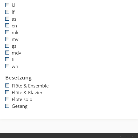
kl
lf
as
en
mk
mv
gs
mdv
tt
wn
Besetzung
Flöte & Ensemble
Flöte & Klavier
Flöte solo
Gesang