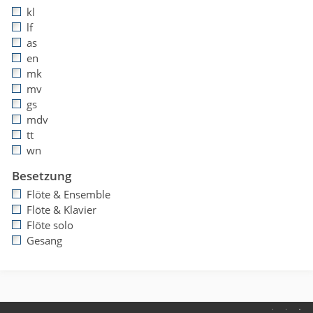
kl
lf
as
en
mk
mv
gs
mdv
tt
wn
Besetzung
Flöte & Ensemble
Flöte & Klavier
Flöte solo
Gesang