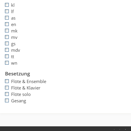
kl
lf
as
en
mk
mv
gs
mdv
tt
wn
Besetzung
Flöte & Ensemble
Flöte & Klavier
Flöte solo
Gesang