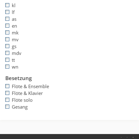
kl
lf
as
en
mk
mv
gs
mdv
tt
wn
Besetzung
Flöte & Ensemble
Flöte & Klavier
Flöte solo
Gesang