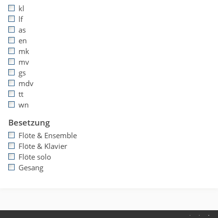
kl
lf
as
en
mk
mv
gs
mdv
tt
wn
Besetzung
Flöte & Ensemble
Flöte & Klavier
Flöte solo
Gesang