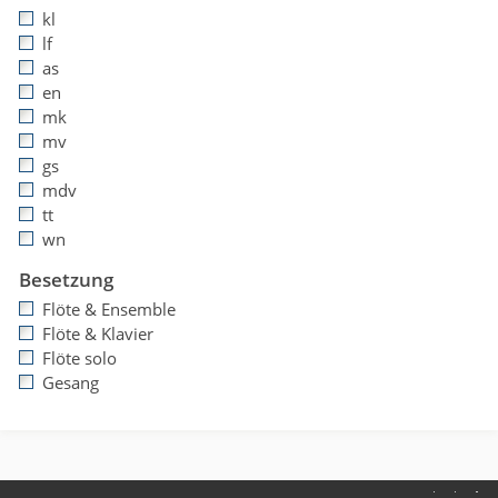
kl
lf
as
en
mk
mv
gs
mdv
tt
wn
Besetzung
Flöte & Ensemble
Flöte & Klavier
Flöte solo
Gesang