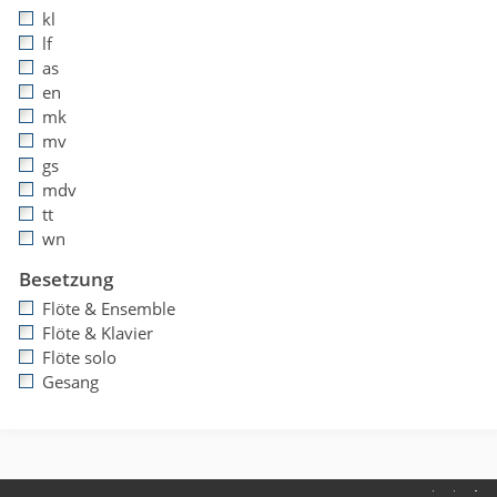
kl
lf
as
en
mk
mv
gs
mdv
tt
wn
Besetzung
Flöte & Ensemble
Flöte & Klavier
Flöte solo
Gesang