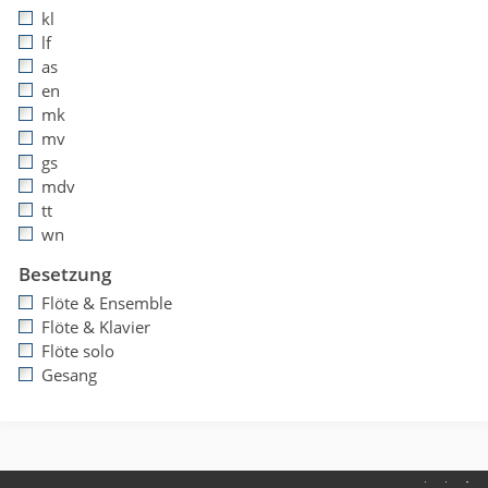
kl
lf
as
en
mk
mv
gs
mdv
tt
wn
Besetzung
Flöte & Ensemble
Flöte & Klavier
Flöte solo
Gesang