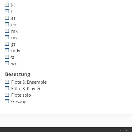
kl
lf
as
en
mk
mv
gs
mdv
tt
wn
Besetzung
Flöte & Ensemble
Flöte & Klavier
Flöte solo
Gesang