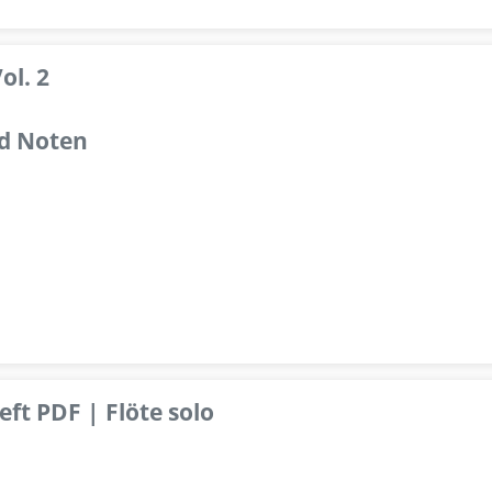
ol. 2
d Noten
ft PDF | Flöte solo