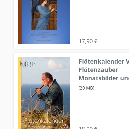
17,90 €
Flötenkalender V
Flötenzauber
Monatsbilder un
(20 MB)
18,90 €