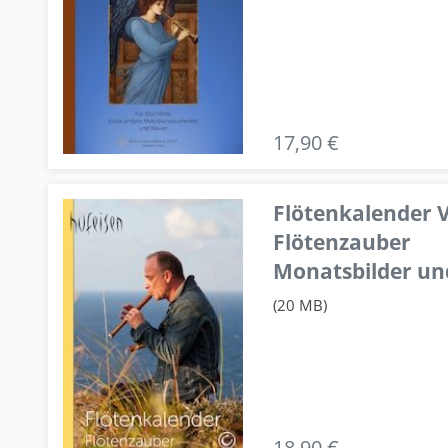
17,90 €
Flötenkalender V
Flötenzauber
Monatsbilder un
(20 MB)
18,90 €