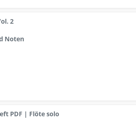
ol. 2
d Noten
ft PDF | Flöte solo