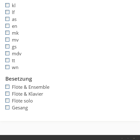
kl
lf
as
en
mk
mv
gs
mdv
tt
wn
Besetzung
Flöte & Ensemble
Flöte & Klavier
Flöte solo
Gesang