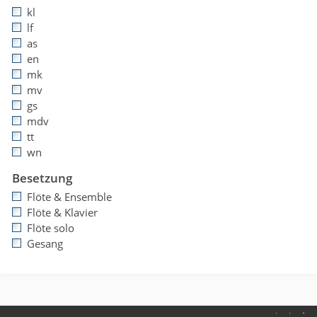
kl
lf
as
en
mk
mv
gs
mdv
tt
wn
Besetzung
Flöte & Ensemble
Flöte & Klavier
Flöte solo
Gesang