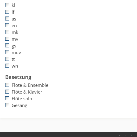
kl
lf
as
en
mk
mv
gs
mdv
tt
wn
Besetzung
Flöte & Ensemble
Flöte & Klavier
Flöte solo
Gesang