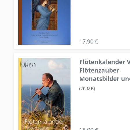
17,90 €
Flötenkalender V
Flötenzauber
Monatsbilder un
(20 MB)
18,90 €