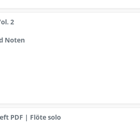
ol. 2
d Noten
ft PDF | Flöte solo