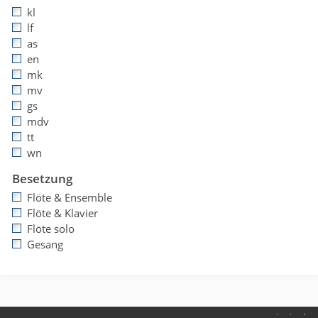
kl
lf
as
en
mk
mv
gs
mdv
tt
wn
Besetzung
Flöte & Ensemble
Flöte & Klavier
Flöte solo
Gesang