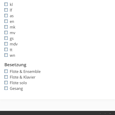
kl
lf
as
en
mk
mv
gs
mdv
tt
wn
Besetzung
Flöte & Ensemble
Flöte & Klavier
Flöte solo
Gesang