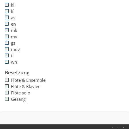
kl
lf
as
en
mk
mv
gs
mdv
tt
wn
Besetzung
Flöte & Ensemble
Flöte & Klavier
Flöte solo
Gesang