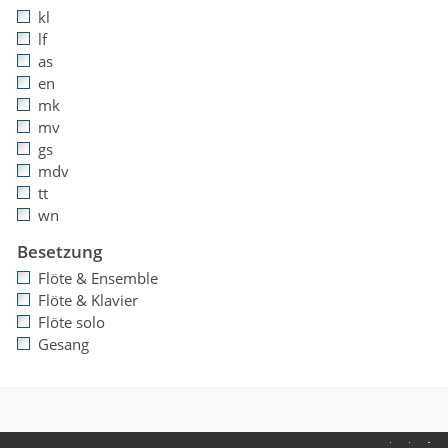
kl
lf
as
en
mk
mv
gs
mdv
tt
wn
Besetzung
Flöte & Ensemble
Flöte & Klavier
Flöte solo
Gesang